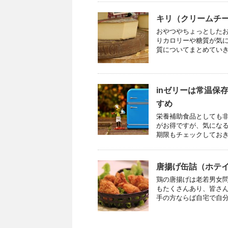
キリ（クリームチー
おやつやちょっとした
りカロリーや糖質が気に
質についてまとめていきま
inゼリーは常温保
すめ
栄養補助食品としても非
がお得ですが、気にな
期限もチェックしておきた
唐揚げ缶詰（ホテ
鶏の唐揚げは老若男女
もたくさんあり、皆さ
手の方ならば自宅で自分好