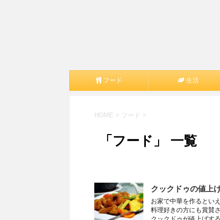
フード
生活
HOME
>
フード
>
「フード」 一覧
クックドゥの値上
お家で中華を作るとい
料理好きの方にも賞賛さ
クックドゥが値上げすると