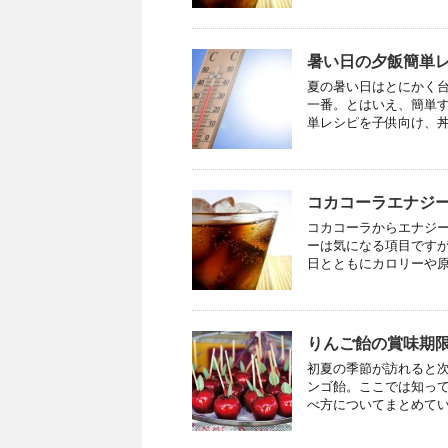
暑い日の夕飯簡単
夏の暑い日はとにかく
一番。とはいえ、簡単す
単レシピを子供向け、丼料
コカコーラエナジ
コカコーラからエナジー
ーは気になる項目ですが
日とともにカロリーや原材
りんご飴の賞味期
初夏の季節が訪れると次
ンゴ飴。ここでは知っ
べ方についてまとめていま