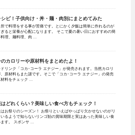
レシピ！子供向け・丼・麺・肉別にまとめてみた
台所で料理をする事が苦痛です。とにかく夕飯は簡単に作れるのが
ぎると栄養が心配になります。 そこで夏の暑い日におすすめの簡
理、麺料理、肉 ...
ーのカロリーや原材料をまとめたよ！
ドリンク「コカ･コーラ エナジー」が発売されます。当然カロリ
、原材料もまた謎です。そこで「コカ･コーラ エナジー」の発売
料をチェック ...
限はどれくらい？美味しい食べ方もチェック！
はお祭りのシーズン！ お祭りといえばやっぱり欠かせないのがリ
ているようで知らないリンゴ飴の賞味期限と実はあった美味しい食
す。 スポンサ ...