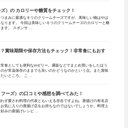
ズ）の カロリーや糖質をチェック！
おつまみに最適なキリのクリームチーズですが、美味しい物はやは
なります。 今回は美味しいキリのクリームチーズのカロリーと糖
す。 スポンサ ...
存？賞味期限や保存方法もチェック！非常食にもおす
常食としても便利なinゼリー。通販などでまとめ買いをしたほう
るのが常温保存のままでも良いのかどうなのかという点。また賞味
いところ。 こ ...
イフーズ）の口コミや感想を調べてみた！
問わず愛され料理の代表ともいえる存在ですよね。唐揚げの有名店
んお気に入りの唐揚げ店をお持ちなのではないでしょうか。料理上
みの唐揚げレシピ ...