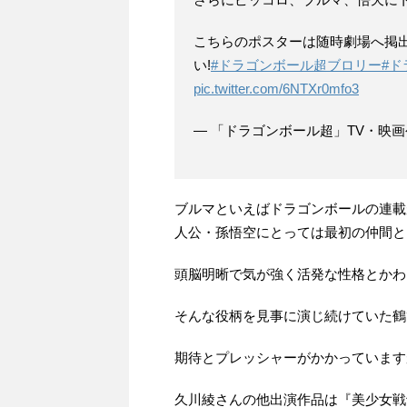
こちらのポスターは随時劇場へ掲
い!
#ドラゴンボール超ブロリー
#
pic.twitter.com/6NTXr0mfo3
— 「ドラゴンボール超」TV・映画公式 
ブルマといえばドラゴンボールの連載
人公・孫悟空にとっては最初の仲間と
頭脳明晰で気が強く活発な性格とかわ
そんな役柄を見事に演じ続けていた鶴
期待とプレッシャーがかかっています
久川綾さんの他出演作品は『美少女戦