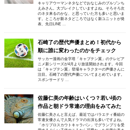
キャリアウーマンネタなどでおなじみのブルゾンち
えみさん。大ブレイクしていますよね。そろそろ次
のネタ来るのかな、と思っていた方も多いと思いま
す。ところが新ネタどころではなく新ユニットが発
表、先日LINE ...
石崎了の歴代声優まとめ！初代から
順に誰に変わったのかをチェック
サッカー漫画の金字塔「キャプテン翼」のテレビア
ニメ新シリーズが4月より放送開始されます。今回
は「キャプテン翼」登場キャラクターの声優さんに
注目。石崎了の歴代声優についてまとめています。
スポンサードリ ...
佐藤仁美の年齢はいくつ？若い頃の
作品と朝ドラ常連の理由をみてみた
佐藤仁美さんと言えば、最近ではバラエティ番組の
常連女優さんで人気ドラマの出演も多いですよね。
「ホリプロスカウトキャラバン」でグランプリを受