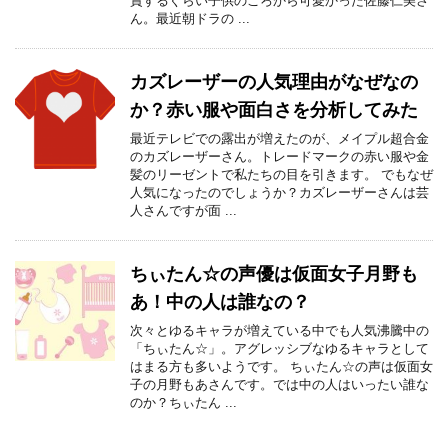
賞するぐらい子供のころから可愛かった佐藤仁美さ
ん。最近朝ドラの ...
カズレーザーの人気理由がなぜなの
か？赤い服や面白さを分析してみた
最近テレビでの露出が増えたのが、メイプル超合金
のカズレーザーさん。トレードマークの赤い服や金
髪のリーゼントで私たちの目を引きます。 でもなぜ
人気になったのでしょうか？カズレーザーさんは芸
人さんですが面 ...
ちぃたん☆の声優は仮面女子月野も
あ！中の人は誰なの？
次々とゆるキャラが増えている中でも人気沸騰中の
「ちぃたん☆」。アグレッシブなゆるキャラとして
はまる方も多いようです。 ちぃたん☆の声は仮面女
子の月野もあさんです。では中の人はいったい誰な
のか？ちぃたん ...