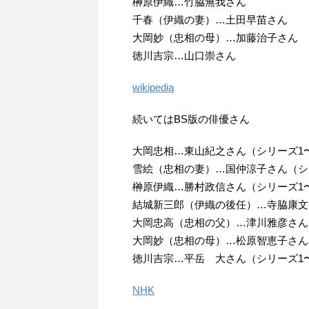
榊原伊織…竹脇無我さん
千春（伊織の妻）…土田早苗さん
大岡妙（忠相の母）…加藤治子さん
徳川吉宗…山口崇さん
wikipedia
続いてはBS版の俳優さん
大岡忠相…東山紀之さん（シリーズ1
雪絵（忠相の妻）…国仲涼子さん（シ
榊原伊織…勝村政信さん（シリーズ1
結城新三郎（伊織の後任）…寺脇康文
大岡忠高（忠相の父）…津川雅彦さん
大岡妙（忠相の母）…松原智恵子さん
徳川吉宗…平岳 大さん（シリーズ1
NHK