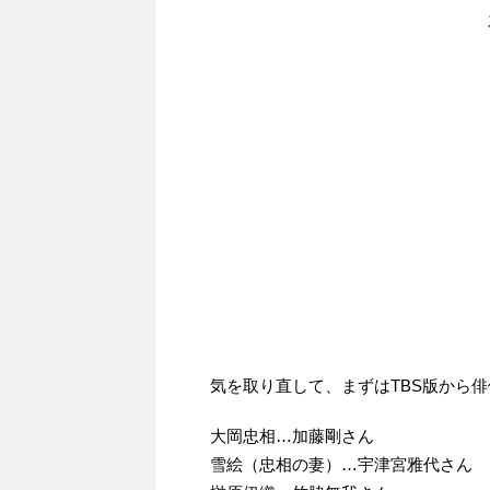
気を取り直して、まずはTBS版から
大岡忠相…加藤剛さん
雪絵（忠相の妻）…宇津宮雅代さん