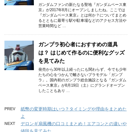
ガンダムファンの新たなる聖地『ガンダムベース東
京』が2017年8月にオープンしましたね。ここでは
『ガンダムベース東京』とは何か？についてまとめ
るとともに最寄り駅や駐車場などのアクセス方法や
営業時間など ...
ガンプラ初心者におすすめの道具
は？ はじめて作るのに便利なグッズ
を見てみた
発売から30年以上経ったにも関わらず、今でも少年
たちの心をつかんで離さないプラモデル「ガンプ
ラ」。国内初のガンプラ総合施設となる『ガンダム
ベース東京』が8月19日（土）にグランドオープン
したこともあり ...
PREV
紙幣の変更時期はいつ？タイミングや理由をまとめた
よ
NEXT
デロンギ扇風機の口コミまとめ！エアコンとの違いや
値段を見てみた