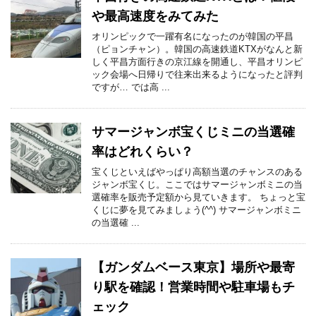
や最高速度をみてみた
オリンピックで一躍有名になったのが韓国の平昌
（ピョンチャン）。韓国の高速鉄道KTXがなんと新
しく平昌方面行きの京江線を開通し、平昌オリンピ
ック会場へ日帰りで往来出来るようになったと評判
ですが… では高 ...
サマージャンボ宝くじミニの当選確
率はどれくらい？
宝くじといえばやっぱり高額当選のチャンスのある
ジャンボ宝くじ。ここではサマージャンボミニの当
選確率を販売予定額から見ていきます。 ちょっと宝
くじに夢を見てみましょう(^^) サマージャンボミニ
の当選確 ...
【ガンダムベース東京】場所や最寄
り駅を確認！営業時間や駐車場もチ
ェック