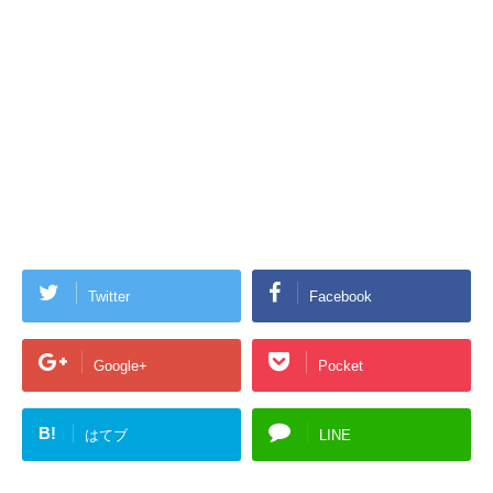
Twitter
Facebook
Google+
Pocket
B!
はてブ
LINE