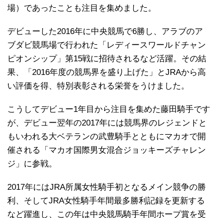
場）であったことも注目を集めました。
デビューした2016年に中央競馬で6勝し、アラブのア
ブダビ競馬場で行われた「レディースワールドチャン
ピオンシップ」第15戦に招待されるなど活躍。その結
果、「2016年度の競馬界を盛り上げた」とJRAから高
い評価を得、特別表彰される栄誉をうけました。
こうしてデビュー1年目から注目を集めた藤田騎手です
が、デビュー翌年の2017年には競馬界のレジェンドと
もいわれる大ベテランの武豊騎手とともにマカオで開
催される「マカオ国際男女混合ジョッキーズチャレン
ジ」に参戦。
2017年にはJRA所属女性騎手初となるメイン競争の勝
利、そしてJRA女性騎手年間最多勝利記録を更新する
など躍進し、この年は中央競馬騎手年間ホープ賞を受