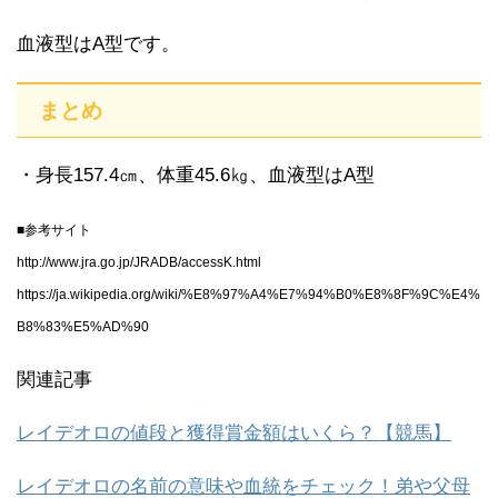
血液型はA型です。
まとめ
・身長157.4㎝、体重45.6㎏、血液型はA型
■参考サイト
http://www.jra.go.jp/JRADB/accessK.html
https://ja.wikipedia.org/wiki/%E8%97%A4%E7%94%B0%E8%8F%9C%E4%
B8%83%E5%AD%90
関連記事
レイデオロの値段と獲得賞金額はいくら？【競馬】
レイデオロの名前の意味や血統をチェック！弟や父母