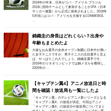
2018年の年末、日本がコパ・アメリカ ブラジル
2019に招待チームとして参加することがJFA（日本
サッカー連盟）から正式に発表されました。2018年
5月頃にはコパ・アメリカを主催するCONMEBOL
...
錦織圭の身長はどれくらい？出身や
年齢もまとめたよ
大坂なおみ選手の全米オープン制覇に日本中が湧い
た女子テニスですが、男子テニスの注目選手と言え
ば、やっぱりこの人でしょう。錦織圭選手です。
2016年のリオオリンピックでは銅メダルを獲得し、
2020年の ...
【キャプテン翼4】アニメ放送日と時
間を確認！放送局も一覧にしたよ
「キャプテン翼」のテレビアニメ新シリーズとなる
「キャプテン翼4」の放送が決定。今回はアニメ
「キャプテン翼4」の放送日や放送局についてまと
めました。 スポンサードリンク 「キャプテン翼