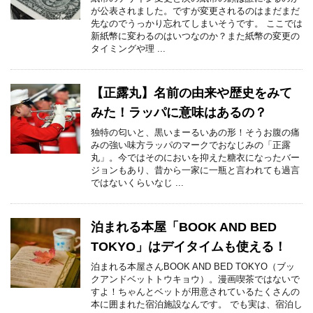
が公表されました。ですが変更されるのはまだまだ
先なのでうっかり忘れてしまいそうです。 ここでは
新紙幣に変わるのはいつなのか？また紙幣の変更の
タイミングや理 ...
【正露丸】名前の由来や歴史をみて
みた！ラッパに意味はあるの？
独特の匂いと、黒いまーるいあの形！そうお腹の痛
みの強い味方ラッパのマークでおなじみの「正露
丸」。今ではそのにおいを抑えた糖衣になったバー
ジョンもあり、昔から一家に一瓶と言われても過言
ではないくらいなじ ...
泊まれる本屋「BOOK AND BED
TOKYO」はデイタイムも使える！
泊まれる本屋さんBOOK AND BED TOKYO（ブッ
クアンドベットトウキョウ）。漫画喫茶ではないで
すよ！ちゃんとベットが用意されているたくさんの
本に囲まれた宿泊施設なんです。 でも実は、宿泊し