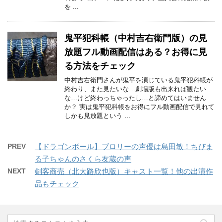
を ...
鬼平犯科帳（中村吉右衛門版）の見
放題フル動画配信はある？お得に見
る方法をチェック
中村吉右衛門さんが鬼平を演じている鬼平犯科帳が
終わり、また見たいな…劇場版も出来れば観たい
な…けど終わっちゃったし…と諦めてはいません
か？ 実は鬼平犯科帳をお得にフル動画配信で見れて
しかも見放題という ...
PREV
【ドラゴンボール】ブロリーの声優は島田敏！ちびま
る子ちゃんのさくら友蔵の声
NEXT
剣客商売（北大路欣也版）キャスト一覧！他の出演作
品もチェック