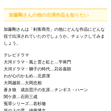
加藤剛さんの他の出演作品も知りたい
加藤剛さんは「剣客商売」の他にどんな作品にどんな
役で出演されていたのでしょうか。チェックしてみま
しょう。
テレビドラマ
大河ドラマ・風と雲と虹と…平将門
大河ドラマ・獅子の時代…苅谷嘉顕
わが心のかもめ…北原潔
大岡越前…大岡忠相
蒼き狼 成吉思汗の生涯…チンギス・ハーン
関ケ原…石田三成
冤罪シリーズ…若杉徹
坂の上の雲…伊藤博文