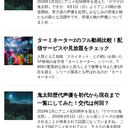
2018年1月3日にアニメ化50周年を迎えた『ゲゲゲの
鬼太郎』ですが、4月1日（日）よりアニメ6期が放
送開始。実力派の声優を起用しおなじみの登場人物
たちの新たな活躍中です。登場人物の声優について
まとめ ...
ターミネーター2のフル動画比較！配
信サービスや見放題をチェック
人類と人工知能「スカイネット」との戦いを描いた
SF映画の金字塔『ターミネーター』シリーズ。T-
800の驚異的な強さと恐ろしさで衝撃を与えた第1作
目を超え、シリーズ最高とも呼ばれるのが『ターミ
ネーター2 ...
鬼太郎歴代声優を初代から現在まで
一覧にしてみた！交代は何回？
2018年1月にアニメ化50周年を迎えた『ゲゲゲの鬼
太郎』。2018年4月1日（日）から新シリーズが放映
されることが発表されて話題になっていますね。 こ
れまで5回アニメ化されており、主人公の鬼太郎役