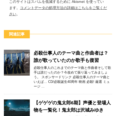
このサイトはスパムを低減するために Akismet を使ってい
ます。
コメントデータの処理方法の詳細はこちらをご覧くだ
さい
。
関連記事
必殺仕事人のテーマ曲と作曲者は？
誰が歌っていたのか歌手も復習
必殺仕事人のこれまでのテーマ曲と作曲者そして歌
手は誰だったのか？今改めて振り返ってみましょ
う。 スポンサードリンク 必殺仕事人のテーマ曲と
いえば… CD/必殺誕生40周年 映画 必殺! 厳選 ミュ
ージ ...
【ゲゲゲの鬼太郎6期】声優と登場人
物を一覧化！鬼太郎は沢城みゆき