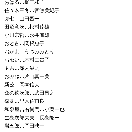
おはる…梶三和子
佐々木三冬…音無美紀子
弥七…山田吾一
田沼意次…松村達雄
小川宗哲…永井智雄
おとき…関根恵子
おかよ…うつみみどり
おぬい…木村由貴子
太吉…簾内滋之
おみね…片山真由美
新公…岡本信人
傘の徳次郎…武田昌之
嘉助…里木佐甫良
和泉屋吉右衛門…小栗一也
生島次郎太夫…長島隆一
岩五郎…岡田映一