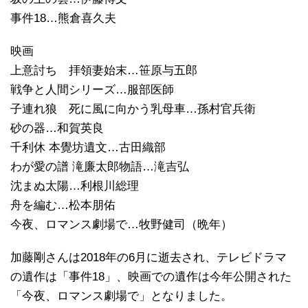
事件18…熊倉喜久夫
映画
上意討ち 拝領妻始末…笹原与五郎
戦争と人間シリーズ…服部医師
子連れ狼 死に風に向かう乳母車…孫村官兵衛
砂の器…和賀英良
千利休 本覺坊遺文…古田織部
わが愛の譜 滝廉太郎物語…滝吉弘
沈まぬ太陽…利根川総理
舟を編む…松本朋佑
今夜、ロマンス劇場で…牧野健司（晩年）
加藤剛さんは2018年の6月に逝去され、テレビドラマ
の遺作は「事件18」、映画での遺作は今年公開された
「今夜、ロマンス劇場で」となりました。