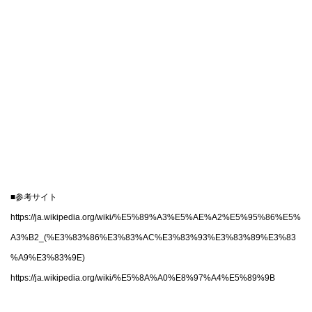
■参考サイト
https://ja.wikipedia.org/wiki/%E5%89%A3%E5%AE%A2%E5%95%86%E5%
A3%B2_(%E3%83%86%E3%83%AC%E3%83%93%E3%83%89%E3%83
%A9%E3%83%9E)
https://ja.wikipedia.org/wiki/%E5%8A%A0%E8%97%A4%E5%89%9B