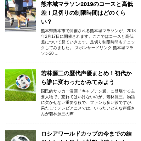
熊本城マラソン2019のコースと高低
差！足切りの制限時間はどのくら
い？
熊本県熊本市で開催される熊本城マラソンが、2018
年2月17日に開催されます。ここではコースと高低
差について見ていきます。足切り制限時間もチェッ
クしてみました。 スポンサードリンク 熊本城マラ
ソン20 ...
若林源三の歴代声優まとめ！初代か
ら誰に変わったかみてみよう
国民的サッカー漫画「キャプテン翼」に登場する主
要人物で、忘れてはいけないのが、若林源三。物語
に欠かせない重要な役で、ファンも多い彼ですが、
果たしてテレビアニメでは、いったいどんな声優さ
んが若林源三の声 ...
ロシアワールドカップの今までの結