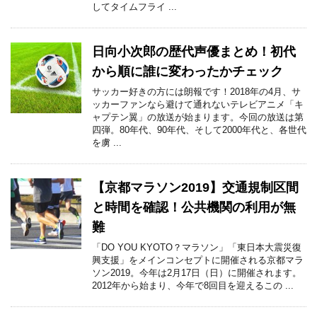
してタイムフライ ...
日向小次郎の歴代声優まとめ！初代
から順に誰に変わったかチェック
サッカー好きの方には朗報です！2018年の4月、サ
ッカーファンなら避けて通れないテレビアニメ「キ
ャプテン翼」の放送が始まります。今回の放送は第
四弾。80年代、90年代、そして2000年代と、各世代
を虜 ...
【京都マラソン2019】交通規制区間
と時間を確認！公共機関の利用が無
難
「DO YOU KYOTO？マラソン」「東日本大震災復
興支援」をメインコンセプトに開催される京都マラ
ソン2019。今年は2月17日（日）に開催されます。
2012年から始まり、今年で8回目を迎えるこの ...