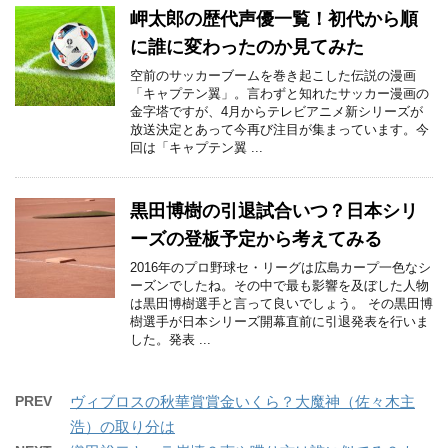
岬太郎の歴代声優一覧！初代から順
に誰に変わったのか見てみた
空前のサッカーブームを巻き起こした伝説の漫画
「キャプテン翼」。言わずと知れたサッカー漫画の
金字塔ですが、4月からテレビアニメ新シリーズが
放送決定とあって今再び注目が集まっています。今
回は「キャプテン翼 ...
黒田博樹の引退試合いつ？日本シリ
ーズの登板予定から考えてみる
2016年のプロ野球セ・リーグは広島カープ一色なシ
ーズンでしたね。その中で最も影響を及ぼした人物
は黒田博樹選手と言って良いでしょう。 その黒田博
樹選手が日本シリーズ開幕直前に引退発表を行いま
した。発表 ...
PREV
ヴィブロスの秋華賞賞金いくら？大魔神（佐々木主
浩）の取り分は