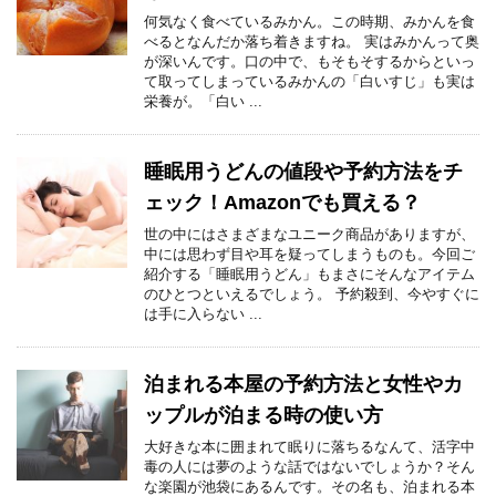
何気なく食べているみかん。この時期、みかんを食
べるとなんだか落ち着きますね。 実はみかんって奥
が深いんです。口の中で、もそもそするからといっ
て取ってしまっているみかんの「白いすじ」も実は
栄養が。「白い ...
睡眠用うどんの値段や予約方法をチ
ェック！Amazonでも買える？
世の中にはさまざまなユニーク商品がありますが、
中には思わず目や耳を疑ってしまうものも。今回ご
紹介する「睡眠用うどん」もまさにそんなアイテム
のひとつといえるでしょう。 予約殺到、今やすぐに
は手に入らない ...
泊まれる本屋の予約方法と女性やカ
ップルが泊まる時の使い方
大好きな本に囲まれて眠りに落ちるなんて、活字中
毒の人には夢のような話ではないでしょうか？そん
な楽園が池袋にあるんです。その名も、泊まれる本