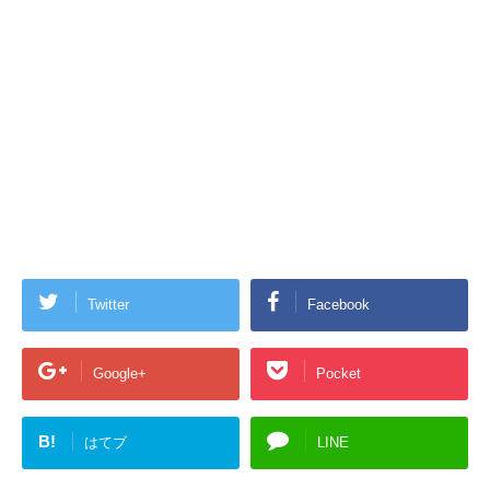
Twitter
Facebook
Google+
Pocket
B!
はてブ
LINE